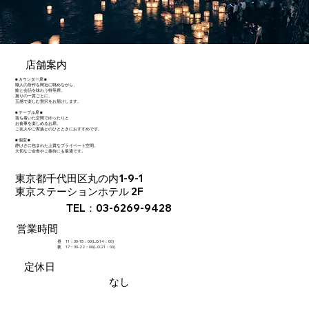
店舗案内
■ カウンター席 ■
職人の所作を間近に眺めながら、
鮨と会話を味わう特等席。
握りの一貫ごとに、
五感で楽しむ贅沢をお届けします。
■ テーブル席 ■
落ち着いた空間でゆったりと
お食事を楽しめるお席。
ご友人やご家族とのひとときにおすすめです。
■ 個室 ■
静けさに包まれた上質なプライベート空間。
大切なご会食やご接待にも最適です。
東京都千代田区丸の内1-9-1
東京ステーションホテル 2F
TEL：03-6269-9428
営業時間
昼 11：30-15：00(L.O.14：00)
夜 17：30-22：00(L.O.21：00)
定休日
なし