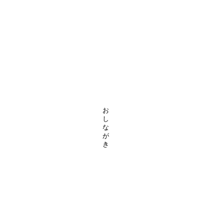
お
し
な
が
き